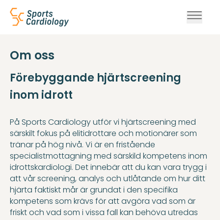
Sports Cardiology
Hoppa till innehåll
Om oss
Förebyggande hjärtscreening
inom idrott
På Sports Cardiology utför vi hjärtscreening med
särskilt fokus på elitidrottare och motionärer som
tränar på hög nivå. Vi är en fristående
specialistmottagning med särskild kompetens inom
idrottskardiologi. Det innebär att du kan vara trygg i
att vår screening, analys och utlåtande om hur ditt
hjärta faktiskt mår är grundat i den specifika
kompetens som krävs för att avgöra vad som är
friskt och vad som i vissa fall kan behöva utredas